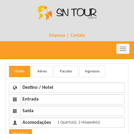
Empresa
|
Contato
Toggle
naviga
Hotéis
Aéreo
Pacotes
Ingressos
Destino / Hotel
Entrada
Saída
Acomodações
Pesquisar